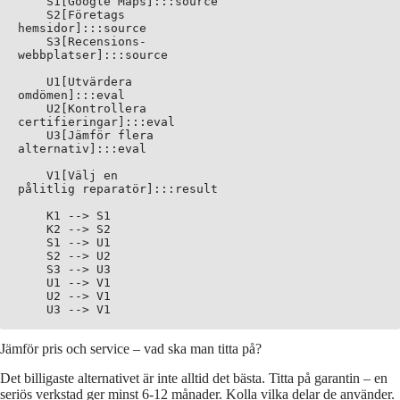
    S1[Google Maps]:::source

    S2[Företags
hemsidor]:::source

    S3[Recensions-
webbplatser]:::source

    U1[Utvärdera
omdömen]:::eval

    U2[Kontrollera
certifieringar]:::eval

    U3[Jämför flera
alternativ]:::eval

    V1[Välj en
pålitlig reparatör]:::result

    K1 --> S1

    K2 --> S2

    S1 --> U1

    S2 --> U2

    S3 --> U3

    U1 --> V1

    U2 --> V1

Jämför pris och service – vad ska man titta på?
Det billigaste alternativet är inte alltid det bästa. Titta på garantin – en
seriös verkstad ger minst 6-12 månader. Kolla vilka delar de använder.