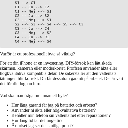
    S1 --> C1

    C1 -- Ja --> C2

    C1 -- Nej --> S1

    C2 -- Ja --> S2

    C2 -- Nej --> S1

    S2 --> S3 --> S4 --> S5 --> C3

    C3 -- Ja --> C4

    C3 -- Nej --> S2

    C4 -- Ja --> R1

Varför är ett professionellt byte så viktigt?
För att din iPhone är en investering. DIY-försök kan lätt skada
skärmen, kameran eller moderkortet. Proffsen använder äkta eller
högkvalitativa kompatibla delar. De säkerställer att den vattentäta
tätningen blir korrekt. Du får dessutom garanti på arbetet. Det är värt
det för din lugn och ro.
Vad ska man fråga om innan ett byte?
Hur lång garanti får jag på batteriet och arbetet?
Använder ni äkta eller högkvalitativa batterier?
Behåller min telefon sin vattentäthet efter reparationen?
Hur lång tid tar det ungefär?
Är priset jag ser det slutliga priset?