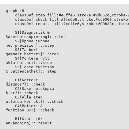
graph LR

    classDef step fill:#e6ffe6,stroke:#2d862d,stroke-w
    classDef check fill:#ffe6e6,stroke:#cc0000,stroke-
    classDef result fill:#ccffe6,stroke:#00b33c,stroke
    S1[Diagnostik &
Säkerhetskopiering]:::step

    S2[Öppna iPhone
med precision]:::step

    S3[Ta bort
gammalt batteri]:::step

    S4[Montera nytt
äkta batteri]:::step

    S5[Testa funktion
& vattentäthet]:::step

    C1{Korrekt
diagnos?}:::check

    C2{Säkerhetskopia
klar?}:::check

    C3{Alla steg
utförda korrekt?}:::check

    C4{Batteri &
funktion OK?}:::check

    R1[Klart för
användning]:::result
