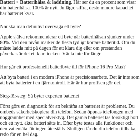
Batteri
>
Batterihälsa & laddning
. Här ser du en procent som visar
din batterihälsa. 100% är nytt. Ju lägre siffra, desto mindre kapacitet
har batteriet kvar.
När ska man definitivt överväga ett byte?
Apple själva rekommenderar ett byte när batterihälsan sjunker under
80%. Vid den nivån märker de flesta tydligt kortare batteritid. Om du
måste ladda mitt på dagen för att klara dig eller om prestandan
påverkas är det ett klart tecken. Vänta inte för länge.
Hur går ett professionellt batteribyte till för iPhone 16 Pro Max?
Att byta batteri i en modern iPhone är precisionsarbete. Det är inte som
att byta batterier i en fjärrkontroll. Här är hur proffsen gör det.
Steg-för-steg: Så byter experten batteriet
Först görs en diagnostik för att bekräfta att batteriet är problemet. Du
ombeds säkerhetskopiera din telefon. Sedan öppnas telefongen med
noggrannhet med specialverktyg. Det gamla batteriet tas försiktigt bort
och ett nytt, äkta batteri sätts in. Efter byte testas alla funktioner och
den vattentäta tätningen återställs. Slutligen får du din telefon tillbaka,
redo för en hel dag.