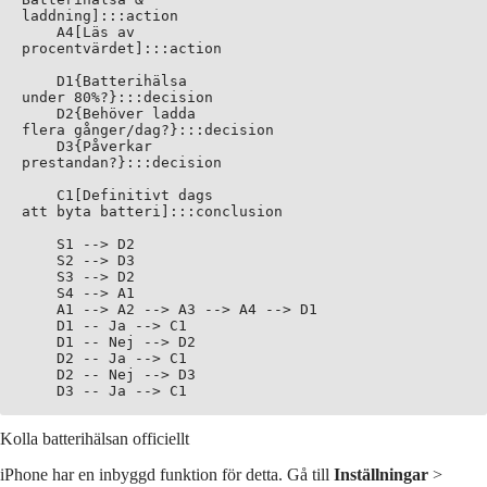
laddning]:::action

    A4[Läs av
procentvärdet]:::action

    D1{Batterihälsa
under 80%?}:::decision

    D2{Behöver ladda
flera gånger/dag?}:::decision

    D3{Påverkar
prestandan?}:::decision

    C1[Definitivt dags
att byta batteri]:::conclusion

    S1 --> D2

    S2 --> D3

    S3 --> D2

    S4 --> A1

    A1 --> A2 --> A3 --> A4 --> D1

    D1 -- Ja --> C1

    D1 -- Nej --> D2

    D2 -- Ja --> C1

    D2 -- Nej --> D3

Kolla batterihälsan officiellt
iPhone har en inbyggd funktion för detta. Gå till
Inställningar
>