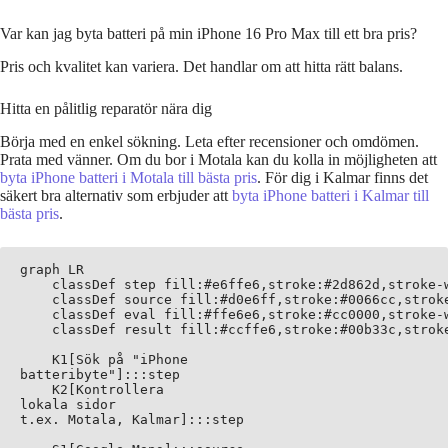
Var kan jag byta batteri på min iPhone 16 Pro Max till ett bra pris?
Pris och kvalitet kan variera. Det handlar om att hitta rätt balans.
Hitta en pålitlig reparatör nära dig
Börja med en enkel sökning. Leta efter recensioner och omdömen.
Prata med vänner. Om du bor i Motala kan du kolla in möjligheten att
byta iPhone batteri i Motala till bästa pris
. För dig i Kalmar finns det
säkert bra alternativ som erbjuder att
byta iPhone batteri i Kalmar till
bästa pris
.
graph LR

    classDef step fill:#e6ffe6,stroke:#2d862d,stroke-w
    classDef source fill:#d0e6ff,stroke:#0066cc,stroke
    classDef eval fill:#ffe6e6,stroke:#cc0000,stroke-w
    classDef result fill:#ccffe6,stroke:#00b33c,stroke
    K1[Sök på "iPhone
batteribyte"]:::step

    K2[Kontrollera
lokala sidor
t.ex. Motala, Kalmar]:::step
