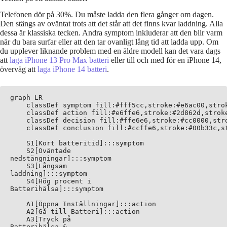
Telefonen dör på 30%. Du måste ladda den flera gånger om dagen.
Den stängs av oväntat trots att det står att det finns kvar laddning. Alla
dessa är klassiska tecken. Andra symptom inkluderar att den blir varm
när du bara surfar eller att den tar ovanligt lång tid att ladda upp. Om
du upplever liknande problem med en äldre modell kan det vara dags
att
laga iPhone 13 Pro Max batteri
eller till och med för en iPhone 14,
överväg att
laga iPhone 14 batteri
.
graph LR

    classDef symptom fill:#fff5cc,stroke:#e6ac00,strok
    classDef action fill:#e6ffe6,stroke:#2d862d,stroke
    classDef decision fill:#ffe6e6,stroke:#cc0000,stro
    classDef conclusion fill:#ccffe6,stroke:#00b33c,st
    S1[Kort batteritid]:::symptom

    S2[Oväntade
nedstängningar]:::symptom

    S3[Långsam
laddning]:::symptom

    S4[Hög procent i
Batterihälsa]:::symptom

    A1[Öppna Inställningar]:::action

    A2[Gå till Batteri]:::action

    A3[Tryck på
Batterihälsa &