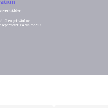
ation
nerverkstäder
lt få en prisvärd och
 reparatörer. Få din mobil i