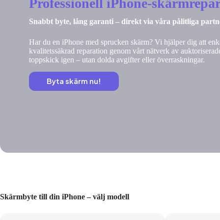
Professionell iPhone-skärmrepar
Snabbt byte, lång garanti – direkt via våra pålitliga part
Har du en iPhone med sprucken skärm? Vi hjälper dig att enke
kvalitetssäkrad reparation genom vårt nätverk av auktoriserade
toppskick igen – utan dolda avgifter eller överraskningar.
Byta skärm nu!
Skärmbyte till din iPhone – välj modell