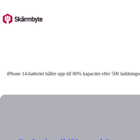
Skip
to
content
iPhone 14-batteriet håller upp till 80% kapacitet efter 500 laddning