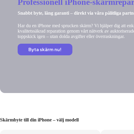
Professionell iPhone-skärmrepar
Snabbt byte, lång garanti – direkt via våra pålitliga part
Har du en iPhone med sprucken skärm? Vi hjälper dig att enke
kvalitetssäkrad reparation genom vårt nätverk av auktoriserade
toppskick igen – utan dolda avgifter eller överraskningar.
Byta skärm nu!
Skärmbyte till din iPhone – välj modell