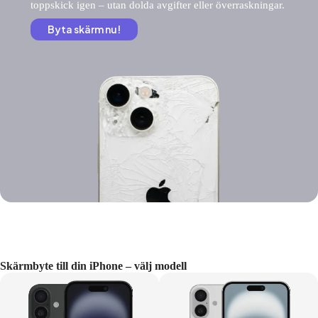
toppskick igen – utan dolda avgifter eller överraskningar.
Byta skärm nu!
Skärmbyte till din iPhone – välj modell