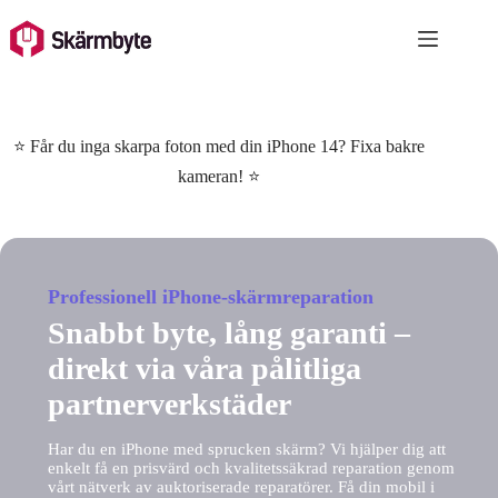
Skip
to
content
⭐ Får du inga skarpa foton med din iPhone 14? Fixa bakre
kameran! ⭐
Professionell iPhone-skärmreparation
Snabbt byte, lång garanti –
direkt via våra pålitliga
partnerverkstäder
Har du en iPhone med sprucken skärm? Vi hjälper dig att
enkelt få en prisvärd och kvalitetssäkrad reparation genom
vårt nätverk av auktoriserade reparatörer. Få din mobil i