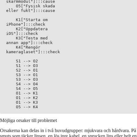
skärmmodul"]:::cause

    O5["Fysisk skada
eller fukt"]:::cause

    K1["Starta om
iPhone"]:::check

    K2["Uppdatera
iOS"]:::check

    K3["Testa med
annan app"]:::check

    K4["Rengör
kameraglaset"]:::check

    S1 --> O2

    S1 --> O3

    S2 --> O1

    S3 --> O1

    S3 --> O3

    S4 --> O4

    S4 --> O5

    O1 --> K1

    O1 --> K2

    O1 --> K3

Möjliga orsaker till problemet
Orsakerna kan delas in i två huvudgrupper: mjukvara och hårdvara. På mj
smuts som täcker linsen, en lös inre kabel, en sprucken lins eller helt 