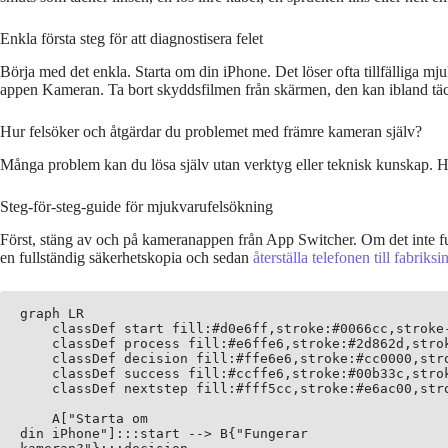
Enkla första steg för att diagnostisera felet
Börja med det enkla. Starta om din iPhone. Det löser ofta tillfälliga mj
appen Kameran. Ta bort skyddsfilmen från skärmen, den kan ibland täck
Hur felsöker och åtgärdar du problemet med främre kameran själv?
Många problem kan du lösa själv utan verktyg eller teknisk kunskap. Här
Steg-för-steg-guide för mjukvarufelsökning
Först, stäng av och på kameranappen från App Switcher. Om det inte funger
en fullständig säkerhetskopia och sedan
återställa telefonen till fabriks
graph LR

    classDef start fill:#d0e6ff,stroke:#0066cc,stroke-
    classDef process fill:#e6ffe6,stroke:#2d862d,strok
    classDef decision fill:#ffe6e6,stroke:#cc0000,stro
    classDef success fill:#ccffe6,stroke:#00b33c,strok
    classDef nextstep fill:#fff5cc,stroke:#e6ac00,stro
    A["Starta om
din iPhone"]:::start --> B{"Fungerar