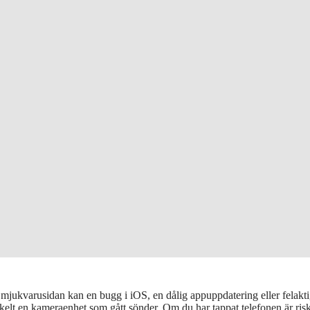
ukvarusidan kan en bugg i iOS, en dålig appuppdatering eller felaktiga 
enkelt en kameraenhet som gått sönder. Om du har tappat telefonen är risk