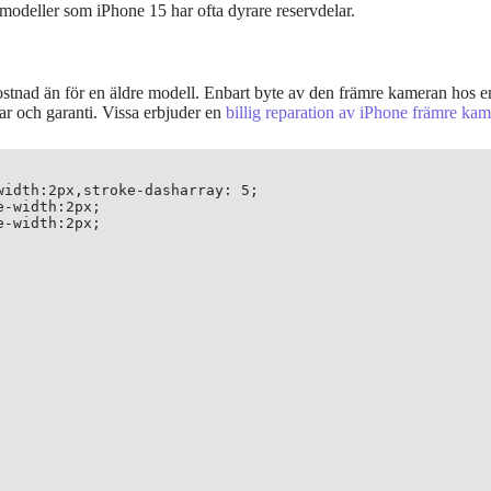
odeller som iPhone 15 har ofta dyrare reservdelar.
tnad än för en äldre modell. Enbart byte av den främre kameran hos en 
lar och garanti. Vissa erbjuder en
billig reparation av iPhone främre kam
idth:2px,stroke-dasharray: 5;

-width:2px;

-width:2px;
