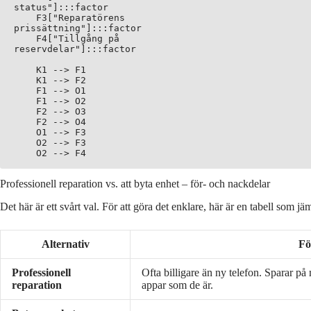
status"]:::factor

    F3["Reparatörens
prissättning"]:::factor

    F4["Tillgång på
reservdelar"]:::factor

    K1 --> F1

    K1 --> F2

    F1 --> O1

    F1 --> O2

    F2 --> O3

    F2 --> O4

    O1 --> F3

    O2 --> F3

Professionell reparation vs. att byta enhet – för- och nackdelar
Det här är ett svårt val. För att göra det enklare, här är en tabell som jä
Alternativ
Fö
Professionell
Ofta billigare än ny telefon. Sparar på
reparation
appar som de är.