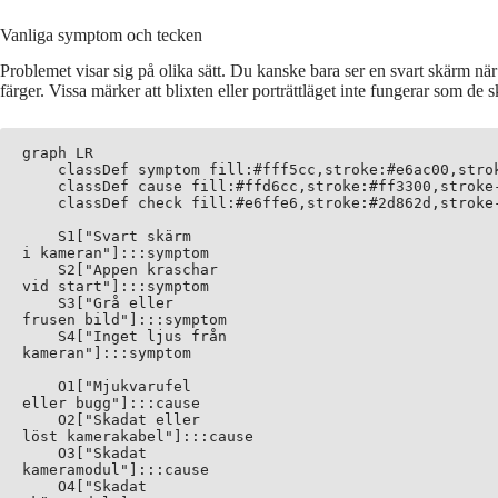
Vanliga symptom och tecken
Problemet visar sig på olika sätt. Du kanske bara ser en svart skärm nä
färger. Vissa märker att blixten eller porträttläget inte fungerar som de s
graph LR

    classDef symptom fill:#fff5cc,stroke:#e6ac00,strok
    classDef cause fill:#ffd6cc,stroke:#ff3300,stroke-
    classDef check fill:#e6ffe6,stroke:#2d862d,stroke-
    S1["Svart skärm
i kameran"]:::symptom

    S2["Appen kraschar
vid start"]:::symptom

    S3["Grå eller
frusen bild"]:::symptom

    S4["Inget ljus från
kameran"]:::symptom

    O1["Mjukvarufel
eller bugg"]:::cause

    O2["Skadat eller
löst kamerakabel"]:::cause

    O3["Skadat
kameramodul"]:::cause

    O4["Skadat