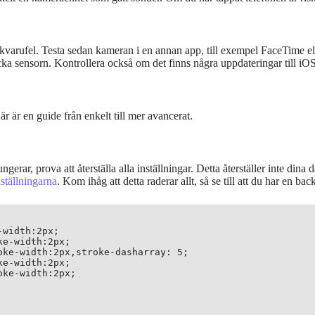
ukvarufel. Testa sedan kameran i en annan app, till exempel FaceTime ell
a sensorn. Kontrollera också om det finns några uppdateringar till iO
 är en guide från enkelt till mer avancerat.
ar, prova att återställa alla inställningar. Detta återställer inte dina 
inställningarna
. Kom ihåg att detta raderar allt, så se till att du har en bac
width:2px;

e-width:2px;

ke-width:2px,stroke-dasharray: 5;

e-width:2px;

ke-width:2px;
