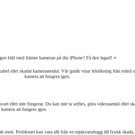
ngen bild med främre kameran på din iPhone? Få den lagad! ⭐
el eller skadat kameramodul. Vår guide visar felsökning från enkel oms
kamera att fungera igen.
svart eller inte fungerar. Du kan inte ta selfies, göra videosamtal eller
n kamera att fungera igen.
tt snett. Problemet kan vara allt från en mjukvarubugg till fysisk skada.