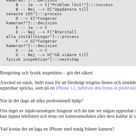
kameran?"}:::decision

    B -- Ja --> C["Problem löst!"]:::success

    B -- Nej --> D["Uppdatera till
senaste iOS"]:::process

    D --> E{"Fungerar
kameran?"}:::decision

    E -- Ja --> C

    E -- Nej --> F["Återställ
alla inställningar"]:::process

    F --> G{"Fungerar
kameran?"}:::decision

    G -- Ja --> C

    G -- Nej --> H["Gå vidare till
Rengöring och fysisk inspektion – gör det säkert
Använd en mjuk, linfri trasa för att försiktigt rengöra linsen och områd
uppenbar spricka, som på en
iPhone 12, behöver den bytas ut professio
När är det dags att söka professionell hjälp?
Om inget av mjukvarustegen fungerar och du inte ser någon uppenbar smuts,
kan öppna telefonen och testa om kameramodulen eller dess kablar är 
Vad kostar det att laga en iPhone med trasig främre kamera?