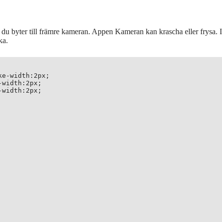
r du byter till främre kameran. Appen Kameran kan krascha eller frysa. 
ka.
e-width:2px;

width:2px;

width:2px;
