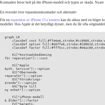
Kostnaden beror helt på din iPhone-modell och typen av skada. Nyare m
En översikt över reparationskostnader och alternativ
För en
reparation av iPhone 15:s kamera
kan du räkna med en högre kos
modeller. Hos Apple är det betydligt dyrare, men du får ofta originalde
graph LR

    classDef cost fill:#ffe6e6,stroke:#cc0000,stroke-w
    classDef option fill:#e6ffe6,stroke:#2d862d,stroke
    classDef factor fill:#fff5cc,stroke:#e6ac00,stroke
    K1["Kostnadsbedömning
för reparation"]:::cost

    O1["Apple
Auth. Service"]:::option

    O2["Oberoende
reparatör"]:::option

    O3["Försäkrings-
ärende"]:::option

    O4["Byte till
ny enhet"]:::option

    F1["iPhone-modell
& ålder"]:::factor

    F2["Garanti-