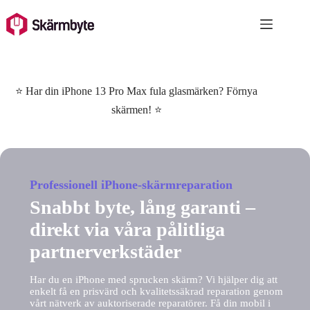
Skip
to
content
⭐ Har din iPhone 13 Pro Max fula glasmärken? Förnya
skärmen! ⭐
Professionell iPhone-skärmreparation
Snabbt byte, lång garanti –
direkt via våra pålitliga
partnerverkstäder
Har du en iPhone med sprucken skärm? Vi hjälper dig att
enkelt få en prisvärd och kvalitetssäkrad reparation genom
vårt nätverk av auktoriserade reparatörer. Få din mobil i