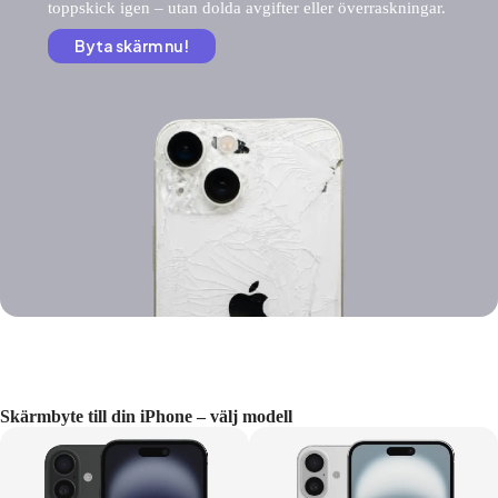
toppskick igen – utan dolda avgifter eller överraskningar.
Byta skärm nu!
Skärmbyte till din iPhone – välj modell