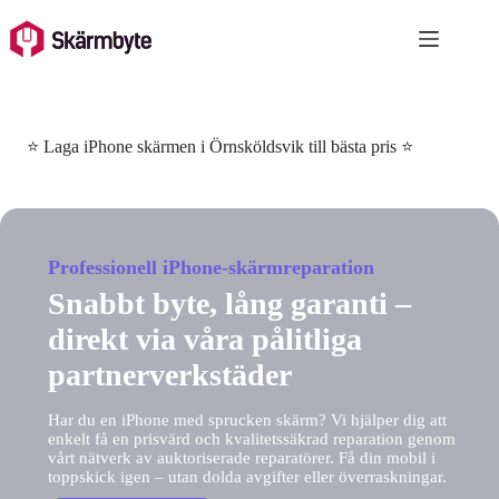
Skip
to
content
⭐ Laga iPhone skärmen i Örnsköldsvik till bästa pris ⭐
Professionell iPhone-skärmreparation
Snabbt byte, lång garanti –
direkt via våra pålitliga
partnerverkstäder
Har du en iPhone med sprucken skärm? Vi hjälper dig att
enkelt få en prisvärd och kvalitetssäkrad reparation genom
vårt nätverk av auktoriserade reparatörer. Få din mobil i
toppskick igen – utan dolda avgifter eller överraskningar.