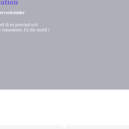
ation
nerverkstäder
lt få en prisvärd och
 reparatörer. Få din mobil i