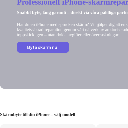
Professionell iPhone-skärmrepar
Snabbt byte, lång garanti – direkt via våra pålitliga part
Har du en iPhone med sprucken skärm? Vi hjälper dig att enke
kvalitetssäkrad reparation genom vårt nätverk av auktoriserade
toppskick igen – utan dolda avgifter eller överraskningar.
Byta skärm nu!
Skärmbyte till din iPhone – välj modell