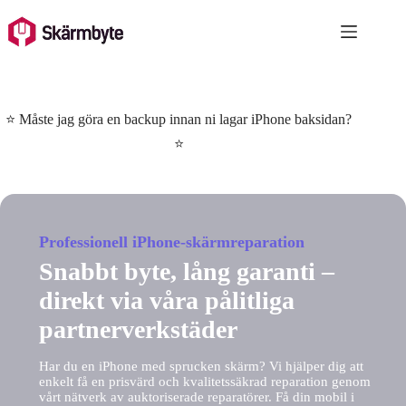
Skip
to
content
⭐ Måste jag göra en backup innan ni lagar iPhone baksidan?
⭐
Professionell iPhone-skärmreparation
Snabbt byte, lång garanti –
direkt via våra pålitliga
partnerverkstäder
Har du en iPhone med sprucken skärm? Vi hjälper dig att
enkelt få en prisvärd och kvalitetssäkrad reparation genom
vårt nätverk av auktoriserade reparatörer. Få din mobil i