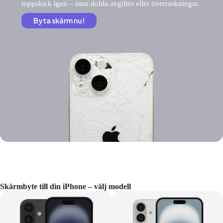
toppskick igen – utan dolda avgifter eller överraskningar.
Byta skärm nu!
Skärmbyte till din iPhone – välj modell