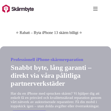
Skip
to
content
⭐ Rabatt – Byta iPhone 13 skärm billigt ⭐
Professionell iPhone-skärmreparation
Snabbt byte, lång garanti –
direkt via våra pålitliga
partnerverkstäder
Har du en iPhone med sprucken skärm? Vi hjälper dig att
enkelt få en prisvärd och kvalitetssäkrad reparation genom
vårt nätverk av auktoriserade reparatörer. Få din mobil i
toppskick igen – utan dolda avgifter eller överraskningar.