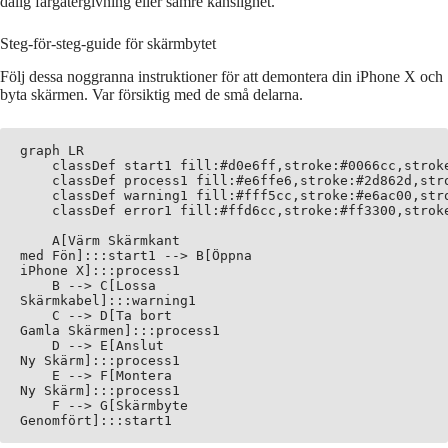
dålig färgåtergivning eller sämre känslighet.
Steg-för-steg-guide för skärmbytet
Följ dessa noggranna instruktioner för att demontera din iPhone X och
byta skärmen. Var försiktig med de små delarna.
graph LR

    classDef start1 fill:#d0e6ff,stroke:#0066cc,stroke
    classDef process1 fill:#e6ffe6,stroke:#2d862d,stro
    classDef warning1 fill:#fff5cc,stroke:#e6ac00,stro
    classDef error1 fill:#ffd6cc,stroke:#ff3300,stroke
    A[Värm Skärmkant
med Fön]:::start1 --> B[Öppna
iPhone X]:::process1

    B --> C[Lossa
Skärmkabel]:::warning1

    C --> D[Ta bort
Gamla Skärmen]:::process1

    D --> E[Anslut
Ny Skärm]:::process1

    E --> F[Montera
Ny Skärm]:::process1

    F --> G[Skärmbyte