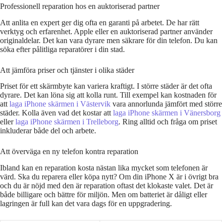
Professionell reparation hos en auktoriserad partner
Att anlita en expert ger dig ofta en garanti på arbetet. De har rätt
verktyg och erfarenhet. Apple eller en auktoriserad partner använder
originaldelar. Det kan vara dyrare men säkrare för din telefon. Du kan
söka efter pålitliga reparatörer i din stad.
Att jämföra priser och tjänster i olika städer
Priset för ett skärmbyte kan variera kraftigt. I större städer är det ofta
dyrare. Det kan löna sig att kolla runt. Till exempel kan kostnaden för
att
laga iPhone skärmen i Västervik
vara annorlunda jämfört med större
städer. Kolla även vad det kostar att
laga iPhone skärmen i Vänersborg
eller
laga iPhone skärmen i Trelleborg
. Ring alltid och fråga om priset
inkluderar både del och arbete.
Att överväga en ny telefon kontra reparation
Ibland kan en reparation kosta nästan lika mycket som telefonen är
värd. Ska du reparera eller köpa nytt? Om din iPhone X är i övrigt bra
och du är nöjd med den är reparation oftast det klokaste valet. Det är
både billigare och bättre för miljön. Men om batteriet är dåligt eller
lagringen är full kan det vara dags för en uppgradering.