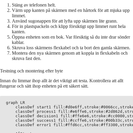
Stäng av telefonen helt.
Värm upp kanten på skärmen med en hårtork för att mjuka upp
limmet.
Använd sugonappen för att lyfta upp skärmen lite grann.
För in plastspackeln och klipp försiktigt upp limmet runt hela
kanten.
Öppna enheten som en bok. Var försiktig så du inte drar sönder
kablar.
Skruva loss skärmens flexkabel och ta bort den gamla skärmen.
Montera den nya skärmen genom att koppla in flexkabeln och
skruva fast den.
Testning och montering efter byte
Innan du limmar ihop allt är det viktigt att testa. Kontrollera att allt
fungerar och sätt ihop enheten på ett säkert sätt.
graph LR

    classDef start1 fill:#d0e6ff,stroke:#0066cc,stroke
    classDef process1 fill:#e6ffe6,stroke:#2d862d,stro
    classDef decision1 fill:#ffe6e6,stroke:#cc0000,str
    classDef success1 fill:#ccffe6,stroke:#00b33c,stro
    classDef error1 fill:#ffd6cc,stroke:#ff3300,stroke