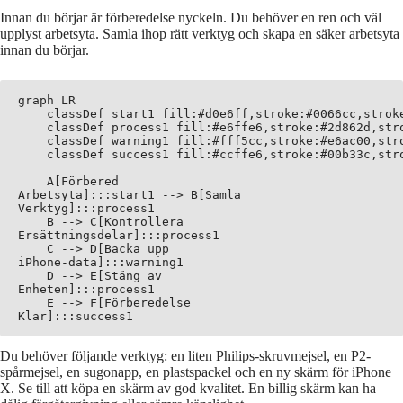
Innan du börjar är förberedelse nyckeln. Du behöver en ren och väl
upplyst arbetsyta. Samla ihop rätt verktyg och skapa en säker arbetsyta
innan du börjar.
graph LR

    classDef start1 fill:#d0e6ff,stroke:#0066cc,stroke
    classDef process1 fill:#e6ffe6,stroke:#2d862d,stro
    classDef warning1 fill:#fff5cc,stroke:#e6ac00,stro
    classDef success1 fill:#ccffe6,stroke:#00b33c,stro
    A[Förbered
Arbetsyta]:::start1 --> B[Samla
Verktyg]:::process1

    B --> C[Kontrollera
Ersättningsdelar]:::process1

    C --> D[Backa upp
iPhone-data]:::warning1

    D --> E[Stäng av
Enheten]:::process1

    E --> F[Förberedelse
Du behöver följande verktyg: en liten Philips-skruvmejsel, en P2-
spårmejsel, en sugonapp, en plastspackel och en ny skärm för iPhone
X. Se till att köpa en skärm av god kvalitet. En billig skärm kan ha