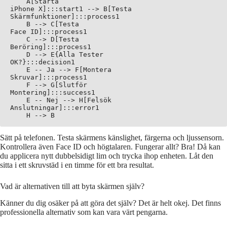
    A[Starta
iPhone X]:::start1 --> B[Testa
Skärmfunktioner]:::process1

    B --> C[Testa
Face ID]:::process1

    C --> D[Testa
Beröring]:::process1

    D --> E{Alla Tester
OK?}:::decision1

    E -- Ja --> F[Montera
Skruvar]:::process1

    F --> G[Slutför
Montering]:::success1

    E -- Nej --> H[Felsök
Anslutningar]:::error1

Sätt på telefonen. Testa skärmens känslighet, färgerna och ljussensorn.
Kontrollera även Face ID och högtalaren. Fungerar allt? Bra! Då kan
du applicera nytt dubbelsidigt lim och trycka ihop enheten. Låt den
sitta i ett skruvstäd i en timme för ett bra resultat.
Vad är alternativen till att byta skärmen själv?
Känner du dig osäker på att göra det själv? Det är helt okej. Det finns
professionella alternativ som kan vara värt pengarna.