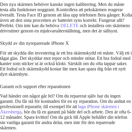
Den nya skärmen behöver kanske ingen kalibrering. Men du måste
testa alla funktioner noggrant. Kontrollera att pekskärmen reagerar
överallt. Testa Face ID genom att låsa upp telefonen flera gånger. Kolla
även att den sista procenten av batteriet syns korrekt. Fungerar allt?
Perfekt. Om inte kan du behöva
DELETE
och installera om skärmens
drivrutiner genom en mjukvaruåterställning, men det är sällsynt.
Skydd av din nyreparerade iPhone X
För att skydda din investering är ett bra skärmskydd ett måste. Välj ett i
tågat glas. Det skyddar mot repor och mindre stötar. Ett bra fodral med
kanter som sticker ut är också klokt. Särskilt om du ofta tappar saker.
Ett fodral och skärmskydd kostar lite men kan spara dig från ett nytt
dyrt skärmbyte.
Garanti och support efter reparationen
Vad händer om något går fel? Om du reparerat själv har du ingen
garanti. Du får stå för kostnaden för en ny reparation. Om du anlitat en
professionell reparatör, till exempel för att
laga iPhone skärmen i
Åkersberga
, bör du få en garanti på både del och arbete. Den är ofta 6-
12 månader. Spara kvittot! Om du gick till Apple behåller din telefon
sin vanliga garanti för andra delar, men inte för den reparerade
skärmen.