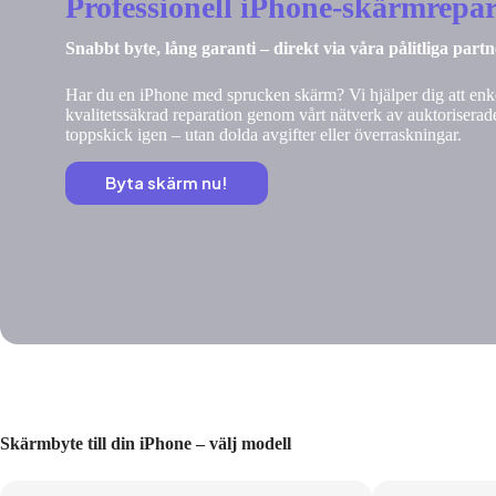
Professionell iPhone-skärmrepar
Snabbt byte, lång garanti – direkt via våra pålitliga part
Har du en iPhone med sprucken skärm? Vi hjälper dig att enke
kvalitetssäkrad reparation genom vårt nätverk av auktoriserade
toppskick igen – utan dolda avgifter eller överraskningar.
Byta skärm nu!
Skärmbyte till din iPhone – välj modell