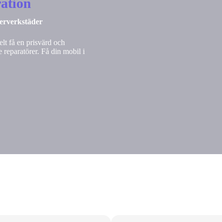
ation
nerverkstäder
lt få en prisvärd och
 reparatörer. Få din mobil i