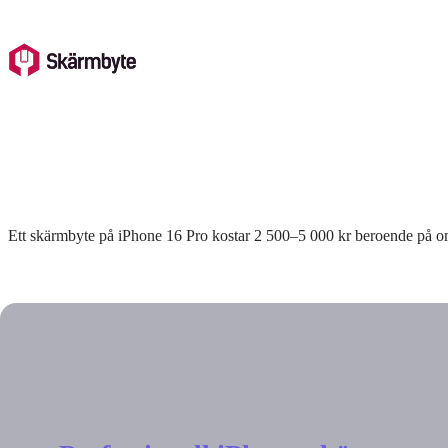
Skip
to
content
Ett skärmbyte på iPhone 16 Pro kostar 2 500–5 000 kr beroende på om du