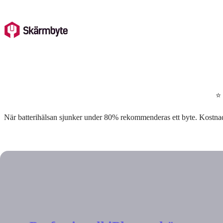
Skip
to
content
⭐ 
När batterihälsan sjunker under 80% rekommenderas ett byte. Kostnade