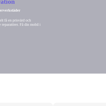
ation
nerverkstäder
lt få en prisvärd och
 reparatörer. Få din mobil i