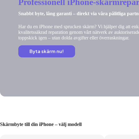
Professionell iPhone-skärmrepar
Snabbt byte, lång garanti – direkt via våra pålitliga part
Har du en iPhone med sprucken skärm? Vi hjälper dig att enke
kvalitetssäkrad reparation genom vårt nätverk av auktoriserade
toppskick igen – utan dolda avgifter eller överraskningar.
Byta skärm nu!
Skärmbyte till din iPhone – välj modell