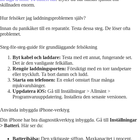
skillnaden enorm.
Hur felsöker jag laddningsproblemen själv?
Innan du panikåker till en reparatör. Testa dessa steg. De löser ofta
problemet.
Steg-för-steg-guide för grundläggande felsökning
Byt kabel och laddare:
Testa med ett annat, fungerande set.
Det är den vanligaste felkällan.
Rengör laddningsporten:
Försiktigt med en torr tandpetare
eller tryckluft. Ta bort damm och ludd.
Starta om telefonen:
En enkel omstart fixar många
mjukvaruhänger.
Uppdatera iOS:
Gå till Inställningar > Allmänt >
Programvaruuppdatering. Installera den senaste versionen.
Använda inbyggda iPhone-verktyg
Din iPhone har bra diagnostikverktyg inbyggda. Gå till
Inställningar
> Batteri
. Här ser du:
Batterihälsa:
Den viktigaste siffran. Maxkapacitet i procent.