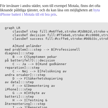
För invånare i andra städer, som till exempel Motala, finns det ofta
liknande pålitliga tjänster, och du kan läsa om möjligheten att
byta
iPhone batteri i Motala till ett bra pris
.
graph LR

    classDef step fill:#e6ffe6,stroke:#2d862d,stroke-w
    classDef decision fill:#ffe6e6,stroke:#cc0000,stro
    classDef success fill:#ccffe6,stroke:#00b33c,strok
    A[Kund anländer
med problem]:::step --> B[Professionell
diagnos]:::step

    B --> C{Symptomen pekar
på batterifel?}:::decision

    C -- Ja --> D[Kund godkänner
reparation]:::step

    C -- Nej --> E[Felsökning av
andra orsaker]:::step

    D --> F[Säkerhetskopiering
av data]:::step

    F --> G[Demontering av
iPhone]:::step

    G --> H[Utbyte av
batteri]:::step

    H --> I[Testning &
återmontering]:::step

    I --> J[Reparation