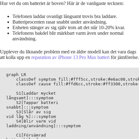
Hur vet du om batteriet är boven? Här är de vanligaste tecknen:
Telefonen laddar ovanligt långsamt trovis bra laddare.
Batteriprocenten rasar snabbt under användning.
Enheten stänger av sig själv trots att det står 10-20% kvar.
Telefonens bakdel blir märkbart varm även under normal
användning.
Upplever du liknande problem med en äldre modell kan det vara dags
att kolla upp en
reparation av iPhone 13 Pro Max batteri
för jämförelse.
graph LR

    classDef symptom fill:#fff5cc,stroke:#e6ac00,strok
    classDef cause fill:#ffd6cc,stroke:#ff3300,stroke-
    S1[Laddar mycket
långsamt]:::symptom

    S2[Tappar batteri
snabbt]:::symptom

    S3[Slår av sig
vid låg %]:::symptom

    S4[Blir varm vid
laddning/användning]:::symptom

    C1[Försämrad