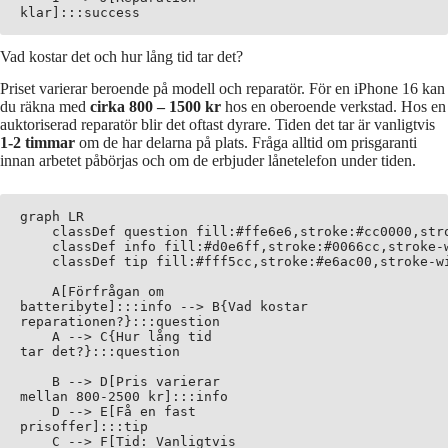
Vad kostar det och hur lång tid tar det?
Priset varierar beroende på modell och reparatör. För en iPhone 16 kan
du räkna med
cirka 800 – 1500 kr
hos en oberoende verkstad. Hos en
auktoriserad reparatör blir det oftast dyrare. Tiden det tar är vanligtvis
1-2 timmar
om de har delarna på plats. Fråga alltid om prisgaranti
innan arbetet påbörjas och om de erbjuder lånetelefon under tiden.
graph LR

    classDef question fill:#ffe6e6,stroke:#cc0000,stro
    classDef info fill:#d0e6ff,stroke:#0066cc,stroke-w
    classDef tip fill:#fff5cc,stroke:#e6ac00,stroke-wi
    A[Förfrågan om
batteribyte]:::info --> B{Vad kostar
reparationen?}:::question

    A --> C{Hur lång tid
tar det?}:::question

    B --> D[Pris varierar
mellan 800-2500 kr]:::info

    D --> E[Få en fast
prisoffer]:::tip

    C --> F[Tid: Vanligtvis