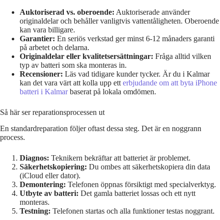
Auktoriserad vs. oberoende:
Auktoriserade använder
originaldelar och behåller vanligtvis vattentåligheten. Oberoende
kan vara billigare.
Garantier:
En seriös verkstad ger minst 6-12 månaders garanti
på arbetet och delarna.
Originaldelar eller kvalitetsersättningar:
Fråga alltid vilken
typ av batteri som ska monteras in.
Recensioner:
Läs vad tidigare kunder tycker. Är du i Kalmar
kan det vara värt att kolla upp ett
erbjudande om att byta iPhone
batteri i Kalmar
baserat på lokala omdömen.
Så här ser reparationsprocessen ut
En standardreparation följer oftast dessa steg. Det är en noggrann
process.
Diagnos:
Teknikern bekräftar att batteriet är problemet.
Säkerhetskopiering:
Du ombes att säkerhetskopiera din data
(iCloud eller dator).
Demontering:
Telefonen öppnas försiktigt med specialverktyg.
Utbyte av batteri:
Det gamla batteriet lossas och ett nytt
monteras.
Testning:
Telefonen startas och alla funktioner testas noggrant.