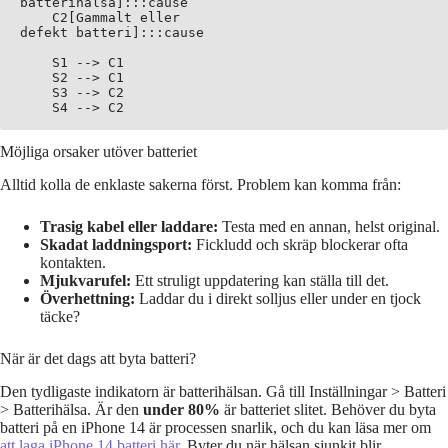
batterihälsa]:::cause

    C2[Gammalt eller
defekt batteri]:::cause

    S1 --> C1

    S2 --> C1

    S3 --> C2

Möjliga orsaker utöver batteriet
Alltid kolla de enklaste sakerna först. Problem kan komma från:
Trasig kabel eller laddare:
Testa med en annan, helst original.
Skadat laddningsport:
Fickludd och skräp blockerar ofta
kontakten.
Mjukvarufel:
Ett struligt uppdatering kan ställa till det.
Överhettning:
Laddar du i direkt solljus eller under en tjock
täcke?
När är det dags att byta batteri?
Den tydligaste indikatorn är batterihälsan. Gå till Inställningar > Batteri
> Batterihälsa. Är den
under 80%
är batteriet slitet. Behöver du byta
batteri på en iPhone 14 är processen snarlik, och du kan läsa mer om
att laga iPhone 14 batteri här
. Byter du när hälsan sjunkit blir