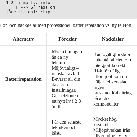
1-3 timmar]:::info

    F --> G[Fråga om
För- och nackdelar med professionell batterireparation vs. ny telefon
Alternativ
Fördelar
Nackdelar
Mycket billigare
Kan ogiltigförklara
än en ny
vattentåligheten om
telefon.
inte gjort korrekt.
Miljövänligt –
Risk för dåligt
minskar avfall.
utfört jobb om du
Batterireparation
Bevarar all din
väljer fel verkstad.
data och
Ingen
inställningar.
prestandaförbättring
Ger telefonen
på andra
ett nytt liv i 2-3
komponenter.
år till.
Mycket hög
Får den senaste
kostnad.
tekniken och
Miljöpåverkan från
bästa
tillverkning av ny