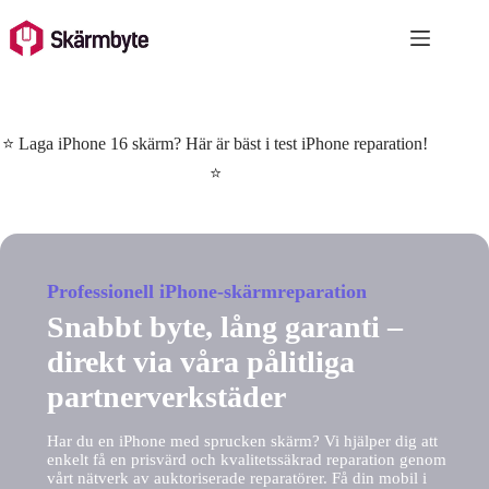
Skip
to
content
⭐ Laga iPhone 16 skärm? Här är bäst i test iPhone reparation!
⭐
Professionell iPhone-skärmreparation
Snabbt byte, lång garanti –
direkt via våra pålitliga
partnerverkstäder
Har du en iPhone med sprucken skärm? Vi hjälper dig att
enkelt få en prisvärd och kvalitetssäkrad reparation genom
vårt nätverk av auktoriserade reparatörer. Få din mobil i