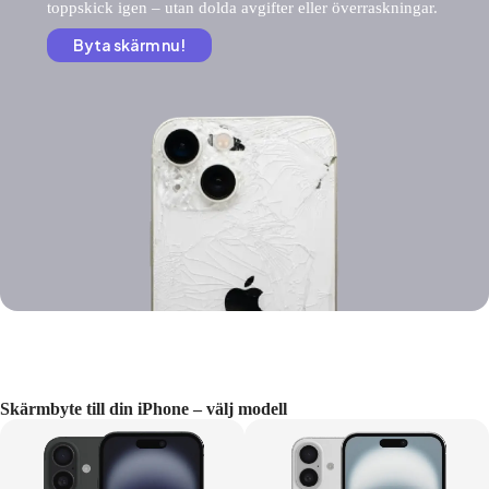
toppskick igen – utan dolda avgifter eller överraskningar.
Byta skärm nu!
Skärmbyte till din iPhone – välj modell