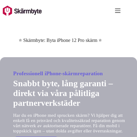
Skip
to
content
⭐ Skärmbyte: Byta iPhone 12 Pro skärm ⭐
Professionell iPhone-skärmreparation
Snabbt byte, lång garanti –
direkt via våra pålitliga
partnerverkstäder
Har du en iPhone med sprucken skärm? Vi hjälper dig att
enkelt få en prisvärd och kvalitetssäkrad reparation genom
vårt nätverk av auktoriserade reparatörer. Få din mobil i
toppskick igen – utan dolda avgifter eller överraskningar.