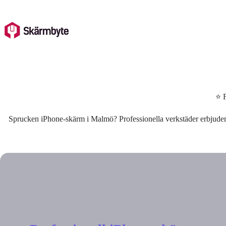
Skip
to
content
⭐ F
Sprucken iPhone-skärm i Malmö? Professionella verkstäder erbjuder 