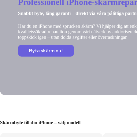
Professionell iPhone-skärmrepar
Snabbt byte, lång garanti – direkt via våra pålitliga part
Har du en iPhone med sprucken skärm? Vi hjälper dig att enke
kvalitetssäkrad reparation genom vårt nätverk av auktoriserade
toppskick igen – utan dolda avgifter eller överraskningar.
Byta skärm nu!
Skärmbyte till din iPhone – välj modell