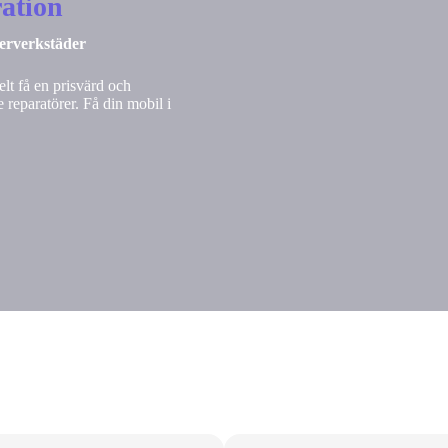
ation
nerverkstäder
lt få en prisvärd och
 reparatörer. Få din mobil i