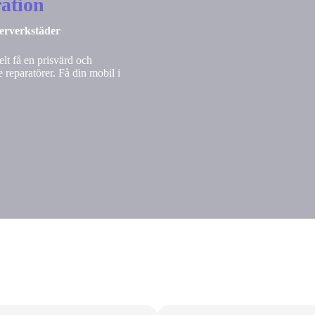
ation
nerverkstäder
lt få en prisvärd och
 reparatörer. Få din mobil i