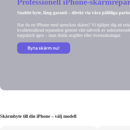
Professionell iPhone-skärmrepar
Snabbt byte, lång garanti – direkt via våra pålitliga part
Har du en iPhone med sprucken skärm? Vi hjälper dig att enke
kvalitetssäkrad reparation genom vårt nätverk av auktoriserade
toppskick igen – utan dolda avgifter eller överraskningar.
Byta skärm nu!
Skärmbyte till din iPhone – välj modell