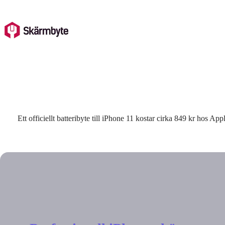
Skip
to
content
Ett officiellt batteribyte till iPhone 11 kostar cirka 849 kr hos A