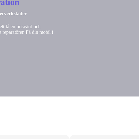
ation
nerverkstäder
lt få en prisvärd och
 reparatörer. Få din mobil i