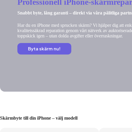
Professionell iPhone-skärmrepar
Snabbt byte, lång garanti – direkt via våra pålitliga part
Har du en iPhone med sprucken skärm? Vi hjälper dig att enke
kvalitetssäkrad reparation genom vårt nätverk av auktoriserade
toppskick igen – utan dolda avgifter eller överraskningar.
Byta skärm nu!
Skärmbyte till din iPhone – välj modell